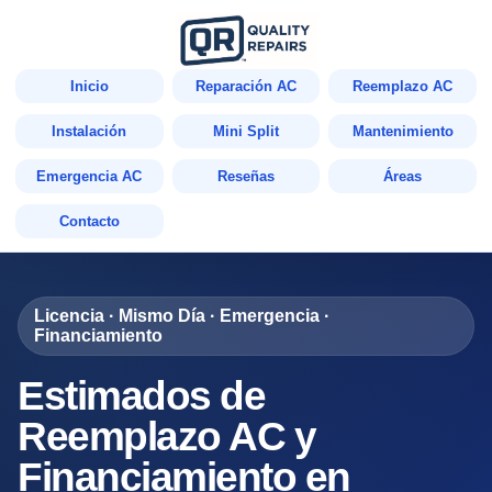
Inicio
Reparación AC
Reemplazo AC
Instalación
Mini Split
Mantenimiento
Emergencia AC
Reseñas
Áreas
Contacto
Licencia · Mismo Día · Emergencia ·
Financiamiento
Estimados de
Reemplazo AC y
Financiamiento en