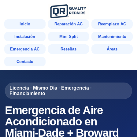
Inicio
Reparación AC
Reemplazo AC
Instalación
Mini Split
Mantenimiento
Emergencia AC
Reseñas
Áreas
Contacto
Licencia · Mismo Día · Emergencia ·
Financiamiento
Emergencia de Aire
Acondicionado en
Miami-Dade + Broward