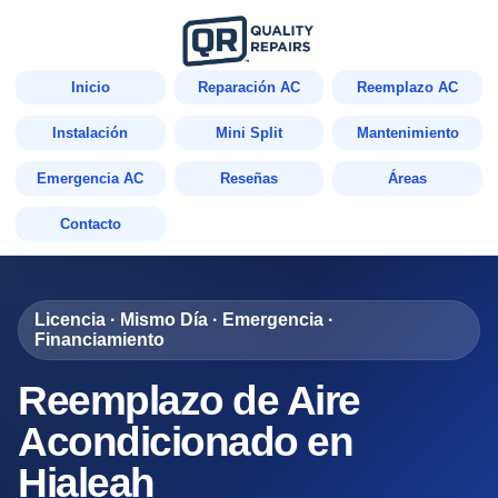
Inicio
Reparación AC
Reemplazo AC
Instalación
Mini Split
Mantenimiento
Emergencia AC
Reseñas
Áreas
Contacto
Licencia · Mismo Día · Emergencia ·
Financiamiento
Reemplazo de Aire
Acondicionado en
Hialeah