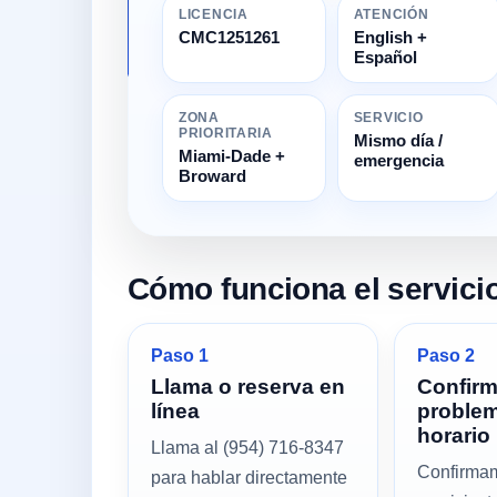
LICENCIA
ATENCIÓN
CMC1251261
English +
Español
ZONA
SERVICIO
PRIORITARIA
Mismo día /
Miami-Dade +
emergencia
Broward
Cómo funciona el servici
Paso 1
Paso 2
Llama o reserva en
Confir
línea
problem
horario
Llama al (954) 716-8347
Confirmam
para hablar directamente