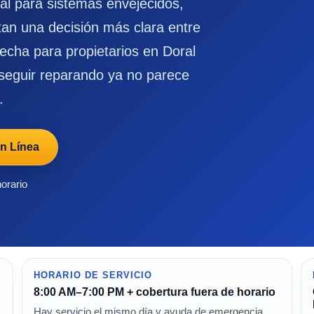
l para sistemas envejecidos,
itan una decisión más clara entre
echa para propietarios en Doral
seguir reparando ya no parece
.
n Línea
horario
HORARIO DE SERVICIO
8:00 AM–7:00 PM + cobertura fuera de horario
Hay servicio el mismo día y ayuda de emergencia,