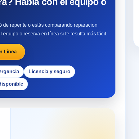
a? Habla con el equipo o
lló de repente o estás comparando reparación
 equipo o reserva en línea si te resulta más fácil.
n Línea
ergencia
Licencia y seguro
disponible