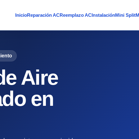
Inicio
Reparación AC
Reemplazo AC
Instalación
Mini Split
M
iento
e Aire
ado en