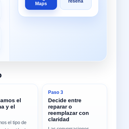
reseña
Maps
o
Paso 3
mamos el
Decide entre
a y el
reparar o
reemplazar con
claridad
os el tipo de
Las conversaciones