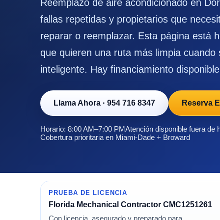
Reemplazo de aire acondicionado en Dora
fallas repetidas y propietarios que neces
reparar o reemplazar. Esta página está h
que quieren una ruta más limpia cuando 
inteligente. Hay financiamiento disponible
Llama Ahora
·
954 716 8347
Reserva E
Horario: 8:00 AM–7:00 PM
Atención disponible fuera de 
Cobertura prioritaria en Miami-Dade + Broward
PRUEBA DE LICENCIA
Florida Mechanical Contractor CMC1251261
Con licencia, asegurado y preparado para