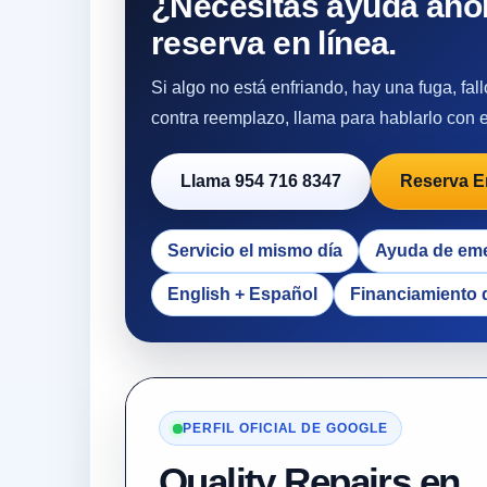
¿Necesitas ayuda ahor
reserva en línea.
Si algo no está enfriando, hay una fuga, fa
contra reemplazo, llama para hablarlo con el
Llama 954 716 8347
Reserva E
Servicio el mismo día
Ayuda de em
English + Español
Financiamiento 
PERFIL OFICIAL DE GOOGLE
Quality Repairs en