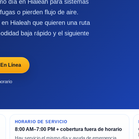
mo día en Hialeah para sistemas
 fugas o pierden flujo de aire.
 en Hialeah que quieren una ruta
didad baja rápido y el siguiente
 En Línea
horario
HORARIO DE SERVICIO
8:00 AM–7:00 PM + cobertura fuera de horario
Hay servicio el mismo día y ayuda de emergencia,