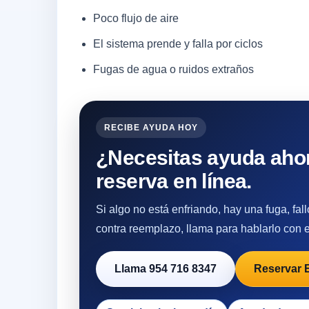
Poco flujo de aire
El sistema prende y falla por ciclos
Fugas de agua o ruidos extraños
RECIBE AYUDA HOY
¿Necesitas ayuda ahor
reserva en línea.
Si algo no está enfriando, hay una fuga, fa
contra reemplazo, llama para hablarlo con el
Llama 954 716 8347
Reservar 