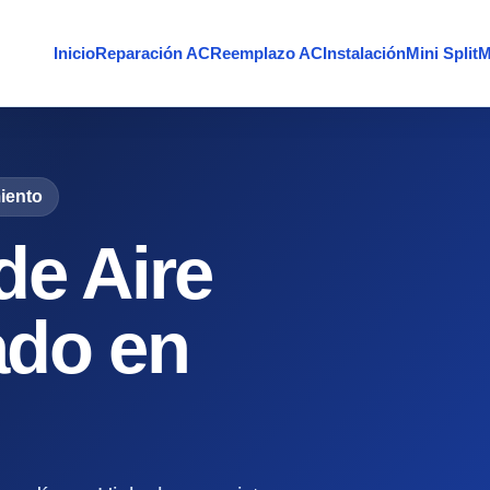
Inicio
Reparación AC
Reemplazo AC
Instalación
Mini Split
M
iento
de Aire
ado en