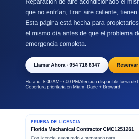
Reparación de aire acondicionado el mi
que no enfrían, tiran aire caliente, tienen
Esta página está hecha para propietario
el mismo día antes de que el problema d
emergencia completa.
Llamar Ahora
·
954 716 8347
Reservar
Horario: 8:00 AM–7:00 PM
Atención disponible fuera de 
Cobertura prioritaria en Miami-Dade + Broward
PRUEBA DE LICENCIA
Florida Mechanical Contractor CMC1251261
Con licencia, asegurado y preparado para