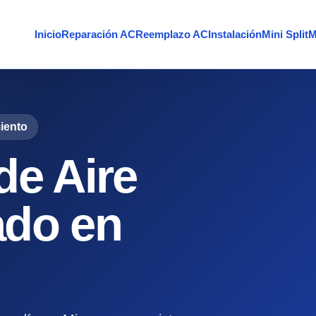
Inicio
Reparación AC
Reemplazo AC
Instalación
Mini Split
M
iento
de Aire
ado en