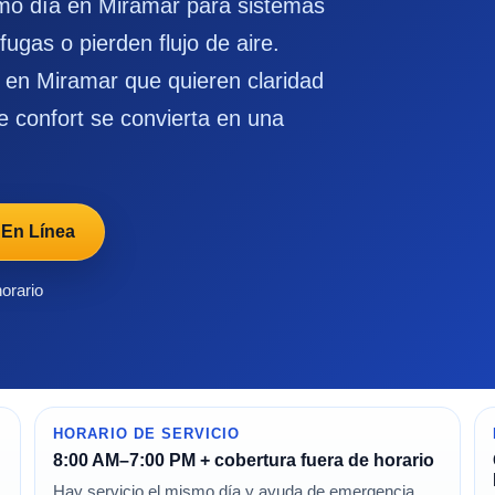
smo día en Miramar para sistemas
 fugas o pierden flujo de aire.
s en Miramar que quieren claridad
e confort se convierta en una
 En Línea
horario
HORARIO DE SERVICIO
8:00 AM–7:00 PM + cobertura fuera de horario
Hay servicio el mismo día y ayuda de emergencia,