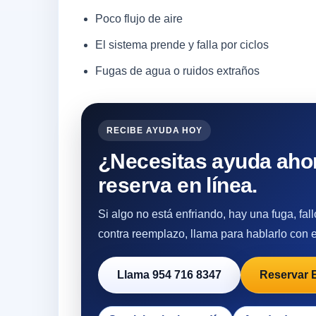
Poco flujo de aire
El sistema prende y falla por ciclos
Fugas de agua o ruidos extraños
RECIBE AYUDA HOY
¿Necesitas ayuda ahor
reserva en línea.
Si algo no está enfriando, hay una fuga, fa
contra reemplazo, llama para hablarlo con el
Llama 954 716 8347
Reservar 